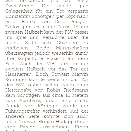
war umkämpft und bot viele 
Zweikämpfe. Die zweite gute 
Gelegenheit für ein Tor verpasste 
Constantin Schöttgen per Kopf nach 
einer Flanke von Gino Peugler. 
Torlos ging es in die Pause. In der 
zweiten Halbzeit kam der FSV besser 
ins Spiel und versuchte über die 
rechte Seite sich Chancen zu 
erarbeiten. Beide Mannschaften 
überzeugten jedoch weiterhin durch 
ihre körperliche Präsenz auf dem 
Feld. Auch der VfB kam in der 
zweiten Halbzeit vor das Tor der 
Hausherren. Doch Torwart Marvin 
Köninger konnte weiterhin das Tor 
des FSV sauber halten. Nach einer 
Hereingabe von Robin Friedmann 
kam Schöttgen aus circa 16 Metern 
zum Abschluss, doch eine starke 
Parade von Köninger wurde der 
Führungstreffer verhindert. Auf der 
anderen Seite konnte sich auch 
unser Torwart Florian Hodapp durch 
eine Parade auszeichnen. Einen 