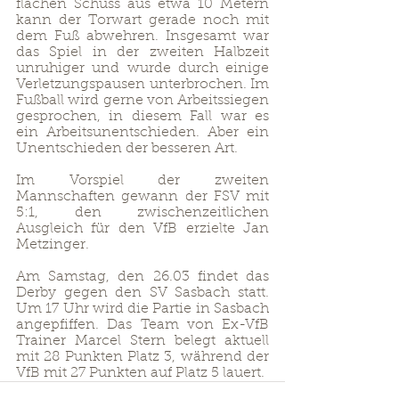
flachen Schuss aus etwa 10 Metern 
kann der Torwart gerade noch mit 
dem Fuß abwehren. Insgesamt war 
das Spiel in der zweiten Halbzeit 
unruhiger und wurde durch einige 
Verletzungspausen unterbrochen. Im 
Fußball wird gerne von Arbeitssiegen 
gesprochen, in diesem Fall war es 
ein Arbeitsunentschieden. Aber ein 
Unentschieden der besseren Art.
Im Vorspiel der zweiten 
Mannschaften gewann der FSV mit 
5:1, den zwischenzeitlichen 
Ausgleich für den VfB erzielte Jan 
Metzinger. 
Am Samstag, den 26.03 findet das 
Derby gegen den SV Sasbach statt. 
Um 17 Uhr wird die Partie in Sasbach 
angepfiffen. Das Team von Ex-VfB 
Trainer Marcel Stern belegt aktuell 
mit 28 Punkten Platz 3, während der 
VfB mit 27 Punkten auf Platz 5 lauert. 