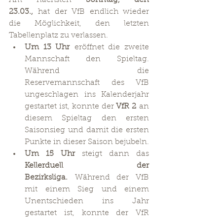
Am nächsten 
Sonntag, den 
23.03.,
 hat der VfB endlich wieder 
die Möglichkeit, den letzten 
Tabellenplatz zu verlassen.
Um 13 Uhr
 eröffnet die zweite 
Mannschaft den Spieltag. 
Während die 
Reservemannschaft des VfB 
ungeschlagen ins Kalenderjahr 
gestartet ist, konnte der 
VfR 2
 an 
diesem Spieltag den ersten 
Saisonsieg und damit die ersten 
Punkte in dieser Saison bejubeln.
Um 15 Uhr
 steigt dann das 
Kellerduell der 
Bezirksliga.
 Während der VfB 
mit einem Sieg und einem 
Unentschieden ins Jahr 
gestartet ist, konnte der VfR 