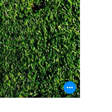
Mai 2026
(4)
4 Beiträge
April 2026
(4)
4 Beiträge
März 2026
(5)
5 Beiträge
Dezember 2025
(5)
5 Beiträge
November 2025
(4)
4 Beiträge
Oktober 2025
(4)
4 Beiträge
September 2025
(7)
7 Beiträge
August 2025
(6)
6 Beiträge
Juli 2025
(1)
1 Beitrag
Juni 2025
(2)
2 Beiträge
Mai 2025
(5)
5 Beiträge
April 2025
(6)
6 Beiträge
März 2025
(5)
5 Beiträge
Januar 2025
(3)
3 Beiträge
Dezember 2024
(4)
4 Beiträge
November 2024
(7)
7 Beiträge
Oktober 2024
(7)
7 Beiträge
September 2024
(7)
7 Beiträge
August 2024
(3)
3 Beiträge